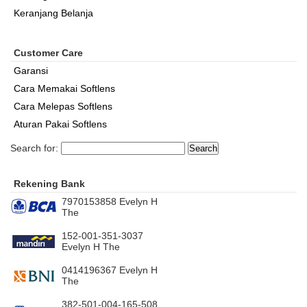
Keranjang Belanja
Customer Care
Garansi
Cara Memakai Softlens
Cara Melepas Softlens
Aturan Pakai Softlens
Search for:
Rekening Bank
7970153858 Evelyn H
The
152-001-351-3037
Evelyn H The
0414196367 Evelyn H
The
382-501-004-165-508