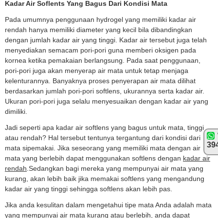
Kadar Air Soflents Yang Bagus Dari Kondisi Mata
Pada umumnya penggunaan hydrogel yang memiliki kadar air
rendah hanya memiliki diameter yang kecil bila dibandingkan
dengan jumlah kadar air yang tinggi. Kadar air tersebut juga telah
menyediakan semacam pori-pori guna memberi oksigen pada
kornea ketika pemakaian berlangsung. Pada saat penggunaan,
pori-pori juga akan menyerap air mata untuk tetap menjaga
kelenturannya. Banyaknya proses penyerapan air mata dilihat
berdasarkan jumlah pori-pori softlens, ukurannya serta kadar air.
Ukuran pori-pori juga selalu menyesuaikan dengan kadar air yang
dimiliki.
Jadi seperti apa kadar air softlens yang bagus untuk mata, tinggi
atau rendah? Hal tersebut tentunya tergantung dari kondisi dari
39
mata sipemakai. Jika seseorang yang memiliki mata dengan air
mata yang berlebih dapat menggunakan softlens dengan
kadar air
rendah
.Sedangkan bagi mereka yang mempunyai air mata yang
kurang, akan lebih baik jika memakai softlens yang mengandung
kadar air yang tinggi sehingga softlens akan lebih pas.
Jika anda kesulitan dalam mengetahui tipe mata Anda adalah mata
yang mempunyai air mata kurang atau berlebih, anda dapat