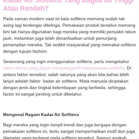
Kadar Air Softlens Yang Bagus Itu Tinggi
Atau Rendah?
Pada zaman modern saat ini kata softlens memang sudah tak
asing lagi terdengar ditelinga. Pemakaian produk tersebut memang
kini tak hanya digunakan bagi mereka yang memiliki penyakit rabun
jauh, melainkan juga telah dimanfaatkan untuk penunjang
penampilan mereka. Tak sedikit masyarakat yang memakai softlens
dengan tujuan fashion.
Seseorang yang ingin menggunakan softlens, perlu mengetahui
faktor-faktor yang dapat mempengaruhi kenyamanan softlens
. Di
antara faktor tersebut, salah satunya yang akan kita bahas lebih
lanjut adalah faktor kadar air softlens. Mata manusia diciptakan
dengan jenis dan tingkat kelembapan yang berbeda, sehingga
factor ini sangat penting untuk diketahui
Mengenal Ragam Kadar Air Softlens
Bagi mereka yang ingin tampil trendi dan juga bergaya dengan
pemakaian softlens ini, tentu sangat memperhatikan motif dan juga
diameter yang terdapat pada softlens tersebut. Namun apakah