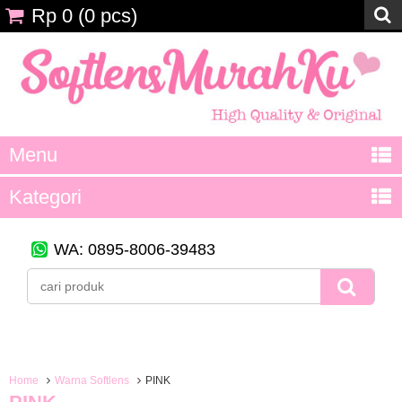
Rp 0
(
0
pcs)
Menu
Kategori
WA: 0895-8006-39483
Home
Warna Softlens
PINK