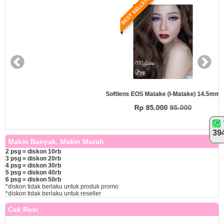
BEST SELLER
Softlens EOS Matake (i-Matake) 14.5mm
Rp 85.000
95.000
39
Makin Banyak, Makin Murah
2 psg = diskon 10rb
3 psg = diskon 20rb
4 psg = diskon 30rb
5 psg = diskon 40rb
6 psg = diskon 50rb
*diskon tidak berlaku untuk produk promo
*diskon tidak berlaku untuk reseller
Cek Resi