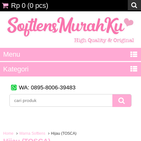
Rp 0
(
0
pcs)
Menu
Kategori
WA: 0895-8006-39483
Home
Warna Softlens
Hijau (TOSCA)