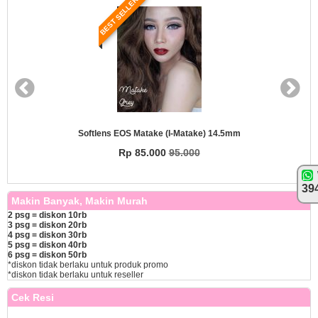
BEST SELLER
Softlens EOS Matake (i-Matake) 14.5mm
Rp 85.000
95.000
39
Makin Banyak, Makin Murah
2 psg = diskon 10rb
3 psg = diskon 20rb
4 psg = diskon 30rb
5 psg = diskon 40rb
6 psg = diskon 50rb
*diskon tidak berlaku untuk produk promo
*diskon tidak berlaku untuk reseller
Cek Resi