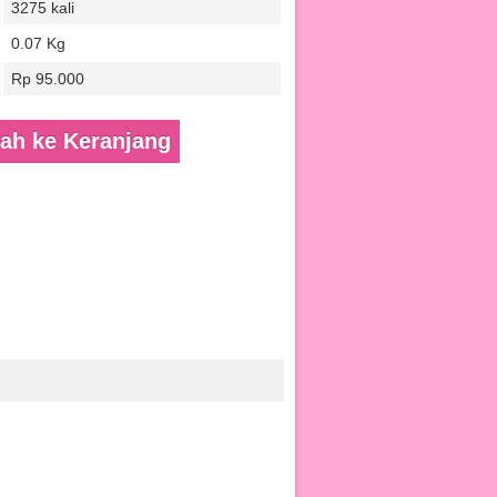
3275 kali
0.07 Kg
Rp 95.000
h ke Keranjang
BEST SELLER
Softlens EOS Baby Black & Choco
15mm
Rp 85.000
95.000