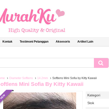
Kontak
Testimoni Pelanggan
Aksesoris
Artikel Lain
ome
Diameter Softlens
14.2mm
Softlens Mini Sofia by Kitty Kawaii
oftlens Mini Sofia By Kitty Kawaii
Kategori
NEW
Stok