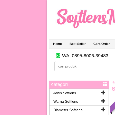
Home
Best Seller
Cara Order
WA: 0895-8006-39483
H
Kategori
S
Jenis Softlens
Warna Softlens
Diameter Softlens