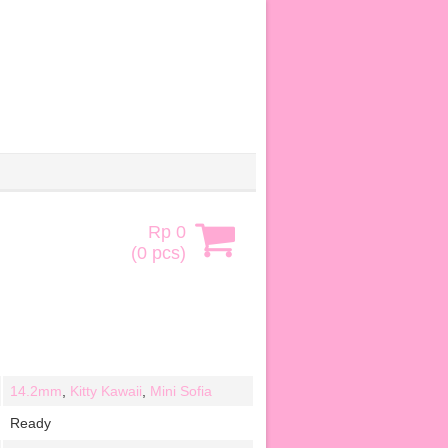
Rp 0
(
0
pcs)
14.2mm
,
Kitty Kawaii
,
Mini Sofia
Ready