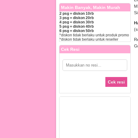
M
Makin Banyak, Makin Murah
Si
2 psg = diskon 10rb
3 psg = diskon 20rb
4 psg = diskon 30rb
H
5 psg = diskon 40rb
(
6 psg = diskon 50rb
*diskon tidak berlaku untuk produk promo
R
*diskon tidak berlaku untuk reseller
G
Cek Resi
Cek resi