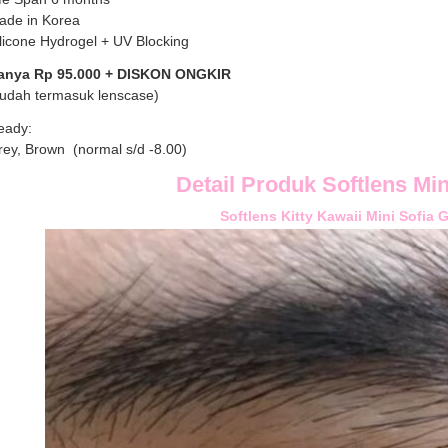
ade in Korea
licone Hydrogel + UV Blocking
anya Rp 95.000
+ DISKON ONGKIR
sudah termasuk lenscase)
eady:
rey, Brown
(normal s/d -8.00)
Detail Produk Softlens Min
Softlens Kitty Kawaii Mini Sofia 