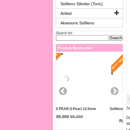
Softlens Silinder (Toric)
Artikel
Aksesoris Softlens
Search for:
Produk Bestseller
T SELLER
BEST SELLER
So
ens EOS PEAR (i-Pear) 14.5mm
Softlens EOS Matake (i-Matake)
14.5mm
Rp 85.000
95.000
D
Rp 85.000
95.000
W
L